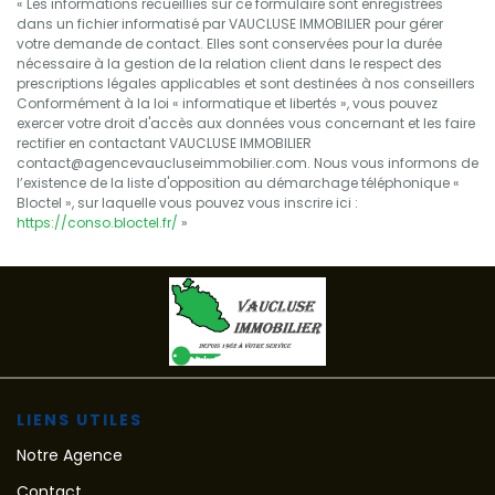
« Les informations recueillies sur ce formulaire sont enregistrées
dans un fichier informatisé par VAUCLUSE IMMOBILIER pour gérer
votre demande de contact. Elles sont conservées pour la durée
nécessaire à la gestion de la relation client dans le respect des
prescriptions légales applicables et sont destinées à nos conseillers
Conformément à la loi « informatique et libertés », vous pouvez
exercer votre droit d'accès aux données vous concernant et les faire
rectifier en contactant VAUCLUSE IMMOBILIER
contact@agencevaucluseimmobilier.com. Nous vous informons de
l’existence de la liste d'opposition au démarchage téléphonique «
Bloctel », sur laquelle vous pouvez vous inscrire ici :
https://conso.bloctel.fr/
»
LIENS UTILES
Notre Agence
Contact